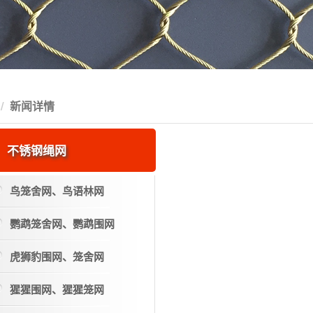
新闻详情
不锈钢绳网
鸟笼舍网、鸟语林网
鹦鹉笼舍网、鹦鹉围网
虎狮豹围网、笼舍网
猩猩围网、猩猩笼网