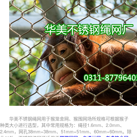
华美不锈钢绳网用于猴笼舍网、猴围网场所规格可根据猴子
种类大小进行选型，其中常用规格为：绳径1.6mm、2.0mm、
2.4mm，网孔38mm×38mm、51mm×51mm、60mm×60mm。除