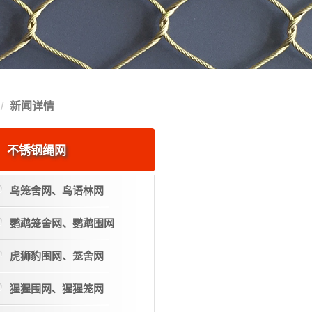
新闻详情
不锈钢绳网
鸟笼舍网、鸟语林网
鹦鹉笼舍网、鹦鹉围网
虎狮豹围网、笼舍网
猩猩围网、猩猩笼网