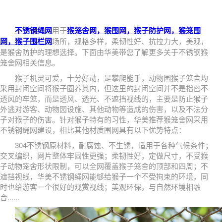
不锈钢绳网
用于
猴笼舍网，猴围网，猴子防护网，猴笼围
网，猴子围栏网
场所，规格多样，柔韧性好、抗拉力大，美观，
是猴舍防护的理想选择。下面由华美带您了解更多关于不锈钢猴
笼舍网相关信息。
猴子机灵可爱，十分好动，是攀爬能手，动物园猴子笼舍均
采用封闭空间将猴子圈养其内，但这里的封闭空间并不是指密不
透风的牢笼，而是透风、透光、不遮挡视线的，主要是防止猴子
外逃对游客、动物园设施、其他动物等造成的伤害，以及不法分
子对猴子的伤害。针对猴子特有的习性，华美推荐猴笼舍网采用
不锈钢绳网建设，相比其他材质围网具有以下优势特点：
304不锈钢原材料，耐腐蚀、不生锈，适用于各种气候条件；
交叉编织，网片整体牢固性更强；柔韧性好，定做尺寸，不受猴
子动物笼舍形状限制，可以全网覆盖猴子笼舍的顶部和四周；不
遮挡视线，华美不锈钢绳网能够给猴子一个不受拘束的环境，同
时也给游客一个很好的观赏视线；美观环保，与自然环境相融
合......