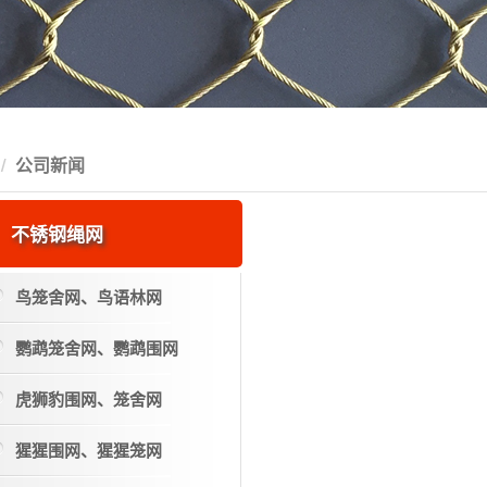
公司新闻
不锈钢绳网
鸟笼舍网、鸟语林网
鹦鹉笼舍网、鹦鹉围网
虎狮豹围网、笼舍网
猩猩围网、猩猩笼网