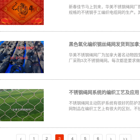
新春佳节马上到来，华美不锈钢绳网厂
规格的不锈钢手工编织电缆网的生产。其
黑色氧化编织钢丝绳网发货到加拿
华美不锈钢绳网厂为加拿大著名动物园
厂采购3次不锈钢绳网。每次都是要求做黑
不锈钢绳网系统的编织工艺及应用
不锈钢绳网主动防护系统有很好的防护
网制品在编织工艺上有很大的区别，不锈
<
1
2
3
4
5
6
>
>>