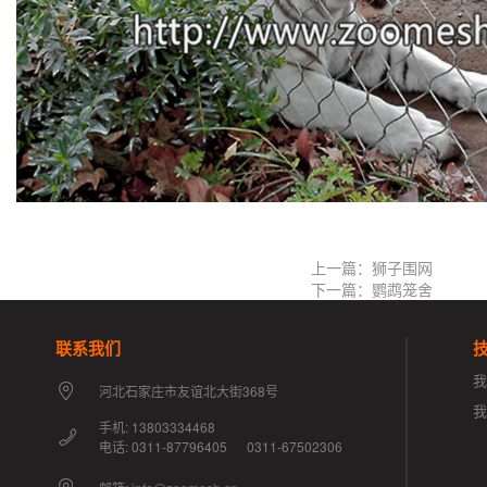
上一篇：狮子围网
下一篇：鹦鹉笼舍
联系我们
我
河北石家庄市友谊北大街368号
手机: 13803334468
电话: 0311-87796405 0311-67502306