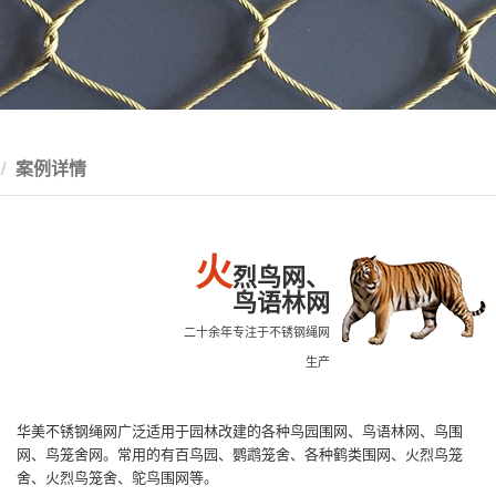
案例详情
火
烈鸟网、
鸟语林网
二十余年专注于不锈钢绳网
生产
华美不锈钢绳网广泛适用于园林改建的各种鸟园围网、鸟语林网、鸟围
网、鸟笼舍网。常用的有百鸟园、鹦鹉笼舍、各种鹤类围网、火烈鸟笼
舍、火烈鸟笼舍、鸵鸟围网等。