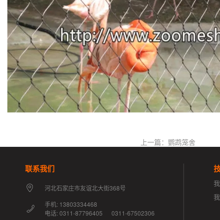
上一篇：鹦鹉笼舍
联系我们
我
河北石家庄市友谊北大街368号
手机: 13803334468
电话: 0311-87796405 0311-67502306